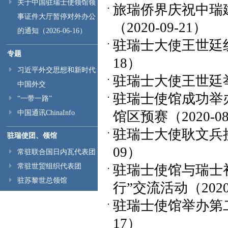
关于中国驻瑞士使领馆领
旅瑞侨界庆祝中瑞
事证件大厅暂停对外办公
（2020-09-21）
的通知（2026-06-16）
驻瑞士大使王世廷线
专题
18）
习近平外交思想和新时代
驻瑞士大使王世廷
中国外交
驻瑞士使馆成功举办
“一带一路”
中国通讯ChinaInfo
馆区预赛
（2020-0
驻瑞士大使耿文兵
驻瑞使团、领馆
09）
常驻联合国日内瓦代表团
常驻世贸组织代表团
驻瑞士使馆与瑞士
驻苏黎世总领馆
行”交流活动
（2020
驻瑞士使馆举办第
17）