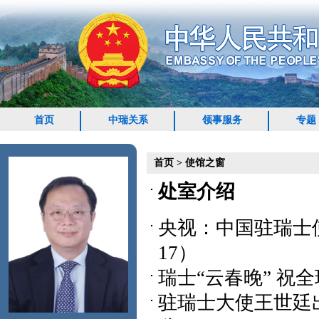
首页
中瑞关系
领事服务
专题
首页
>
使馆之窗
处室介绍
央视：中国驻瑞士
17）
瑞士“云春晚” 祝
驻瑞士大使王世廷