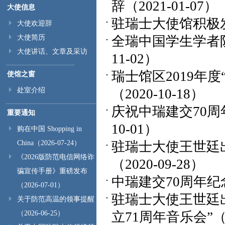
辞
（2021-01-07）
大使信息
驻瑞士大使馆积极
大使欢迎辞
大使简历
全瑞中国学生学者
大使讲话、文章及采访
11-02）
瑞士馆区2019年
使馆之窗
处室介绍
（2020-10-18）
庆祝中瑞建交70周
重要通知
10-01）
购在中国 Shopping in
China（2026-07-24）
驻瑞士大使王世廷
《2026版防范电信网络诈
（2020-09-28）
骗宣传手册》重磅发布
中瑞建交70周年
（2026-07-01）
驻瑞士大使王世廷
关于防范高温的领事提醒
（2026-06-25）
立71周年音乐会”
（