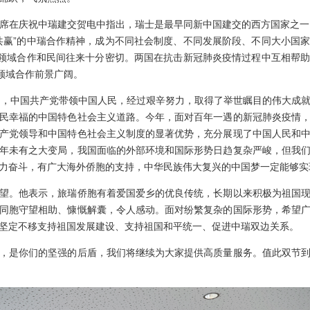
在庆祝中瑞建交贺电中指出，瑞士是最早同新中国建交的西方国家之一。
共赢”的中瑞合作精神，成为不同社会制度、不同发展阶段、不同大小国
各领域合作和民间往来十分密切。两国在抗击新冠肺炎疫情过程中互相帮
等领域合作前景广阔。
，中国共产党带领中国人民，经过艰辛努力，取得了举世瞩目的伟大成就
民幸福的中国特色社会主义道路。今年，面对百年一遇的新冠肺炎疫情
产党领导和中国特色社会主义制度的显著优势，充分展现了中国人民和
年未有之大变局，我国面临的外部环境和国际形势日趋复杂严峻，但我
力奋斗，有广大海外侨胞的支持，中华民族伟大复兴的中国梦一定能够实
。他表示，旅瑞侨胞有着爱国爱乡的优良传统，长期以来积极为祖国现
同胞守望相助、慷慨解囊，令人感动。面对纷繁复杂的国际形势，希望
坚定不移支持祖国发展建设、支持祖国和平统一、促进中瑞双边关系。
是你们的坚强的后盾，我们将继续为大家提供高质量服务。值此双节到