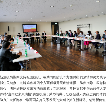
冠疫情期间支持祖国抗疫、帮助同胞防疫等方面付出的热情和努力表示
抓住关键点、破解难点等四个方面积极开展疫情通报、防疫指导、应急
信心，满怀雄狮屹立东方的自豪感；立志报国，常怀贡献中华民族伟大
保持“山雨欲来风满楼”的危机感；荣辱与共，弘扬促进人类命运共同体
助力广大侨胞在中瑞两国友好关系发展的大潮中抓住新机遇、创造新价值