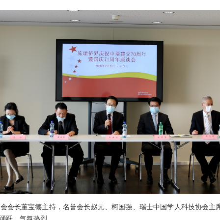
会长董宝德主持，名誉会长赵元、柯国强、瑞士中国学人科技协会主席
踊跃，气氛热烈。