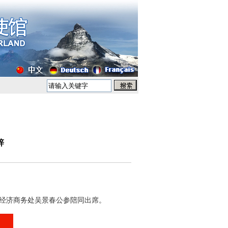
辞
馆经济商务处吴景春公参陪同出席。