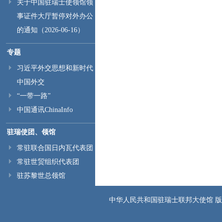
关于中国驻瑞士使领馆领
事证件大厅暂停对外办公
的通知（2026-06-16）
专题
习近平外交思想和新时代
中国外交
“一带一路”
中国通讯ChinaInfo
驻瑞使团、领馆
常驻联合国日内瓦代表团
常驻世贸组织代表团
驻苏黎世总领馆
中华人民共和国驻瑞士联邦大使馆 版权所有 