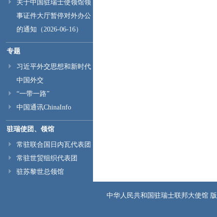
关于中国驻瑞士使领馆领
事证件大厅暂停对外办公
的通知（2026-06-16）
专题
习近平外交思想和新时代
中国外交
“一带一路”
中国通讯ChinaInfo
驻瑞使团、领馆
常驻联合国日内瓦代表团
常驻世贸组织代表团
驻苏黎世总领馆
中华人民共和国驻瑞士联邦大使馆 版权所有 