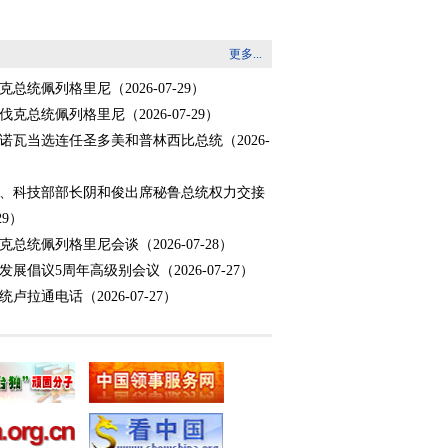
莱州火灾事件向瑞士联邦主席帕姆兰致慰问
更多...
4）
任联邦主席帕姆兰致贺电
（2026-01-01）
克总统佩列格里尼
（2026-07-29）
协定升级第三轮谈判在京举行
（2025-11-
伐克总统佩列格里尼
（2026-07-29）
诺瓦当选连任圣多美和普林西比总统
（2026-
、科技部部长阴和俊出席秘鲁总统权力交接
29）
克总统佩列格里尼会谈
（2026-07-28）
发展倡议5周年高级别会议
（2026-07-27）
统卢拉通电话
（2026-07-27）
议长冈村富夫会谈
（2026-07-23）
众议长冈村富夫
（2026-07-23）