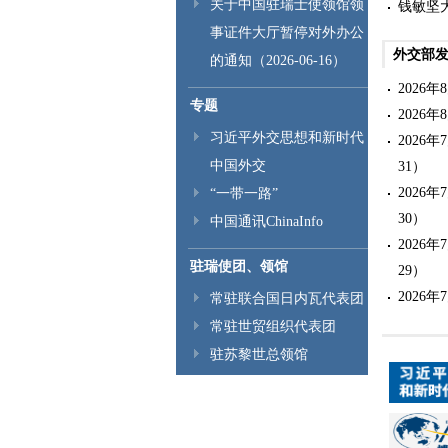
关于中国驻瑞士使领馆领
钱敏坚
事证件大厅暂停对外办公
钱敏坚
外交部
会成立4
的通知（2026-06-16）
驻瑞士
2026
专题
03-04）
2026
钱敏坚大
习近平外交思想和新时代
2026
（2026-
中国外交
31）
钱敏坚大
2026
“一带一路”
30）
中国通讯ChinaInfo
2026
驻瑞使团、领馆
29）
2026
常驻联合国日内瓦代表团
28）
常驻世贸组织代表团
2026
驻苏黎世总领馆
27）
2026
24）