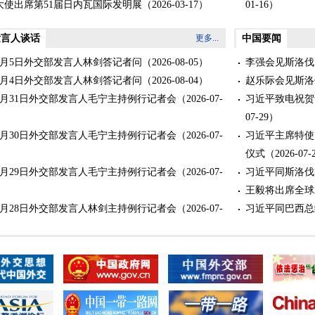
大使出席第51届日内瓦国际发明展
（2026-03-17）
01-16）
大使出席瑞中协会法语区分会2026年新春招待会暨协
习近平就瑞士瓦
发言人谈话
更多...
中国要闻
0周年庆典
（2026-03-04）
电
（2026-01-0
大使钱敏坚出席2026年全瑞留学人员元宵晚会
（2026-
习近平向瑞士新
年8月5日外交部发言人林剑答记者问
（2026-08-05）
李强会见斯洛伐
中国—瑞士自贸
年8月4日外交部发言人林剑答记者问
（2026-08-04）
赵乐际会见斯洛
使出席2026年“中国味道”·马年新春嘉年华活动
14）
年7月31日外交部发言人毛宁主持例行记者会
（2026-07-
习近平致电祝贺
03-02）
07-29）
使出席2026年“欢乐春节”活动
（2026-02-15）
年7月30日外交部发言人毛宁主持例行记者会
（2026-07-
习近平主席特使
仪式
（2026-07-
年7月29日外交部发言人毛宁主持例行记者会
（2026-07-
习近平同斯洛伐
王毅将出席全球
年7月28日外交部发言人林剑主持例行记者会
（2026-07-
习近平同巴西总
赵乐际同捷克众
年7月27日外交部发言人林剑主持例行记者会
（2026-07-
王沪宁会见捷克
年7月24日外交部发言人林剑主持例行记者会
（2026-07-