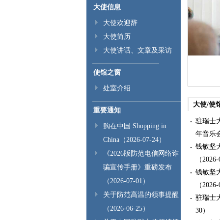
大使信息
大使欢迎辞
大使简历
大使讲话、文章及采访
使馆之窗
处室介绍
大使/使
重要通知
驻瑞士
购在中国 Shopping in
年音乐
China（2026-07-24）
钱敏坚大
《2026版防范电信网络诈
（2026-
骗宣传手册》重磅发布
钱敏坚大
（2026-07-01）
（2026-
关于防范高温的领事提醒
驻瑞士
（2026-06-25）
30）