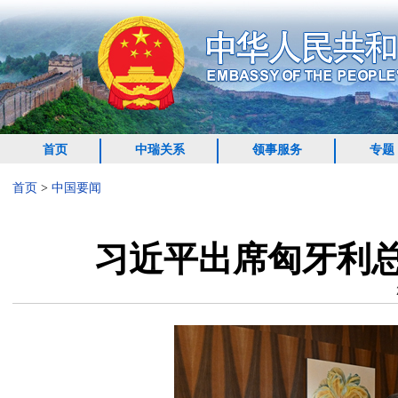
首页
中瑞关系
领事服务
专题
首页
>
中国要闻
​习近平出席匈牙利