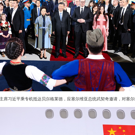
，国家主席习近平乘专机抵达贝尔格莱德，应塞尔维亚总统武契奇邀请，对塞