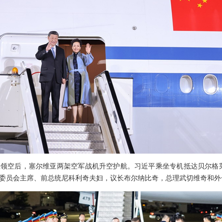
领空后，塞尔维亚两架空军战机升空护航。习近平乘坐专机抵达贝尔格
委员会主席、前总统尼科利奇夫妇，议长布尔纳比奇，总理武切维奇和外