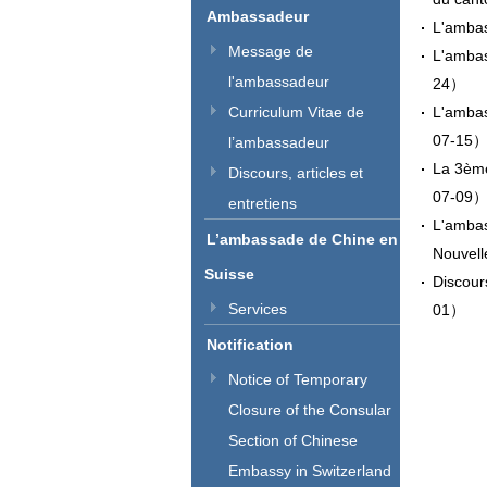
Ambassadeur
L'ambas
Message de
L'ambas
l'ambassadeur
24）
Curriculum Vitae de
L'ambas
07-15
l’ambassadeur
La 3ème
Discours, articles et
07-09
entretiens
L'ambas
L’ambassade de Chine en
Nouvell
Suisse
Discour
Services
01）
Notification
Notice of Temporary
Closure of the Consular
Section of Chinese
Embassy in Switzerland