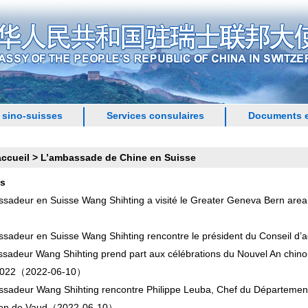
 sino-suisses
Services consulaires
Documents e
accueil
>
L’ambassade de Chine en Suisse
es
sadeur en Suisse Wang Shihting a visité le Greater Geneva Bern area 
sadeur en Suisse Wang Shihting rencontre le président du Conseil d’a
sadeur Wang Shihting prend part aux célébrations du Nouvel An chinoi
2022
（2022-06-10）
sadeur Wang Shihting rencontre Philippe Leuba, Chef du Département d
on de Vaud
（2022-06-10）