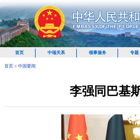
首页
中瑞关系
领事服务
专题
首页
>
中国要闻
李强同巴基