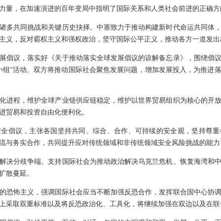
力量，在加速演进的百年变局中指明了国际关系和人类社会前进的正确方
诸多共同挑战和关键历史抉择。中塞致力于推动构建新时代命运共同体
主义，反对霸权主义和强权政治，坚守国际公平正义，推动各方一道发出
展倡议，落实好《关于推动落实全球发展倡议的谅解备忘录》，围绕倡
小组”活动。双方将推动国际社会聚焦发展问题，增加发展投入，为推进落实
化进程，维护全球产业链供应链稳定，维护以世界贸易组织为核心的开
进贸易和投资自由化便利化。
安全倡议，主张各国坚持共同、综合、合作、可持续的安全观，坚持尊重
流与务实合作，共同提升应对传统领域和非传统领域安全风险挑战的能力
解决分歧争端。支持国际社会为推动政治解决乌克兰危机、恢复海湾和
扩散蔓延。
的恐怖主义，强调国际社会应当不断加强反恐合作，发挥联合国中心协
上采取双重标准以及将反恐政治化、工具化，将继续加强在双边以及在联