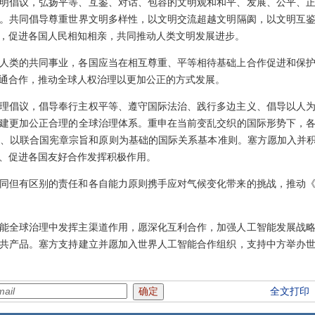
明倡议，弘扬平等、互鉴、对话、包容的文明观和和平、发展、公平、
。共同倡导尊重世界文明多样性，以文明交流超越文明隔阂，以文明互
，促进各国人民相知相亲，共同推动人类文明发展进步。
人类的共同事业，各国应当在相互尊重、平等相待基础上合作促进和保
通合作，推动全球人权治理以更加公正的方式发展。
理倡议，倡导奉行主权平等、遵守国际法治、践行多边主义、倡导以人
建更加公正合理的全球治理体系。重申在当前变乱交织的国际形势下，
、以联合国宪章宗旨和原则为基础的国际关系基本准则。塞方愿加入并积
、促进各国友好合作发挥积极作用。
同但有区别的责任和各自能力原则携手应对气候变化带来的挑战，推动
能全球治理中发挥主渠道作用，愿深化互利合作，加强人工智能发展战
共产品。塞方支持建立并愿加入世界人工智能合作组织，支持中方举办
全文打印