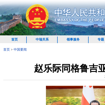
首页
中瑞关系
领事服务
专题
首页
>
中国要闻
赵乐际同格鲁吉