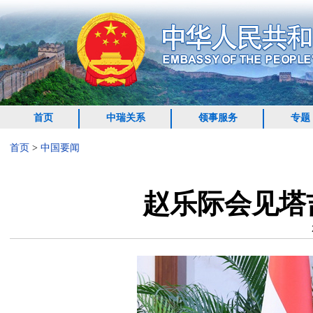
首页
中瑞关系
领事服务
专题
首页
>
中国要闻
赵乐际会见塔