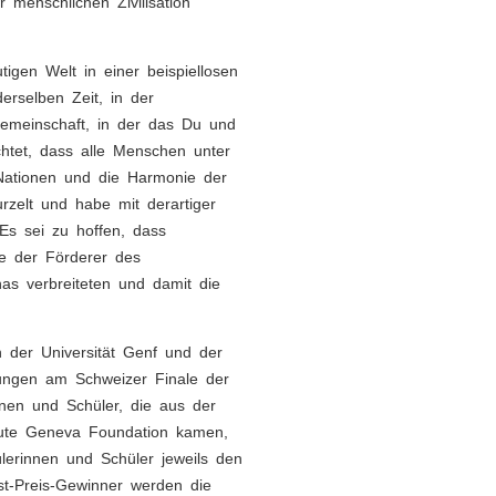
r menschlichen Zivilisation
igen Welt in einer beispiellosen
erselben Zeit, in der
gemeinschaft, in der das Du und
chtet, dass alle Menschen unter
r Nationen und die Harmonie der
urzelt und habe mit derartiger
 Es sei zu hoffen, dass
lle der Förderer des
nas verbreiteten und damit die
 der Universität Genf und der
istungen am Schweizer Finale der
nnen und Schüler, die aus der
itute Geneva Foundation kamen,
lerinnen und Schüler jeweils den
rst-Preis-Gewinner werden die