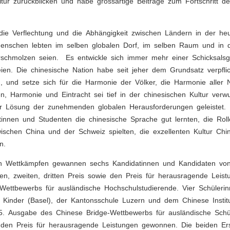
ltur zurückblicken und habe grossartige Beiträge zum Fortschritt de
ie Verflechtung und die Abhängigkeit zwischen Ländern in der heut
Menschen lebten im selben globalen Dorf, im selben Raum und in d
schmolzen seien. Es entwickle sich immer mehr einer Schicksals
ien. Die chinesische Nation habe seit jeher dem Grundsatz verpfli
, und setze sich für die Harmonie der Völker, die Harmonie alle
, Harmonie und Eintracht sei tief in der chinesischen Kultur verw
ur Lösung der zunehmenden globalen Herausforderungen geleistet.
tinnen und Studenten die chinesische Sprache gut lernten, die Ro
wischen China und der Schweiz spielten, die exzellenten Kultur Chi
en.
n Wettkämpfen gewannen sechs Kandidatinnen und Kandidaten von
sten, zweiten, dritten Preis sowie den Preis für herausragende Le
Wettbewerbs für ausländische Hochschulstudierende. Vier Schüleri
Kinder (Basel), der Kantonsschule Luzern und dem Chinese Inst
5. Ausgabe des Chinese Bridge-Wettbewerbs für ausländische Schü
nd den Preis für herausragende Leistungen gewonnen. Die beiden E