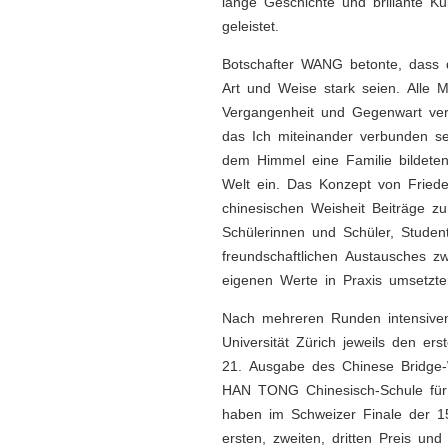
lange Geschichte und brillante Ku
geleistet.
Botschafter WANG betonte, dass d
Art und Weise stark seien. Alle 
Vergangenheit und Gegenwart ver
das Ich miteinander verbunden se
dem Himmel eine Familie bildeten
Welt ein. Das Konzept von Frieden
chinesischen Weisheit Beiträge z
Schülerinnen und Schüler, Studen
freundschaftlichen Austausches z
eigenen Werte in Praxis umsetzt
Nach mehreren Runden intensive
Universität Zürich jeweils den er
21. Ausgabe des Chinese Bridge-
HAN TONG Chinesisch-Schule für 
haben im Schweizer Finale der 1
ersten, zweiten, dritten Preis u