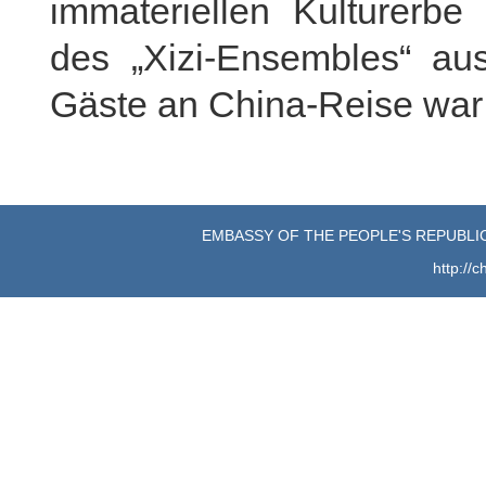
immateriellen Kulturerb
des „Xizi-Ensembles“ au
Gäste an China-Reise war
EMBASSY OF THE PEOPLE'S REPUBLIC
http://