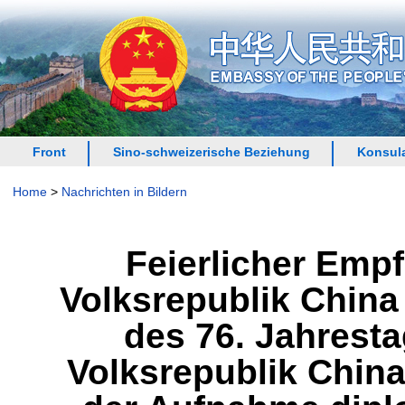
Front
Sino-schweizerische Beziehung
Konsula
Home
>
Nachrichten in Bildern
Feierlicher Empf
Volksrepublik China
des 76. Jahrest
Volksrepublik China