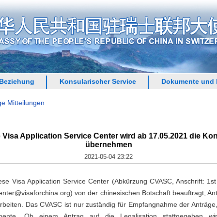
 Beziehung
Konsularischer Service
Dokumente und 
ge Mitteilungen
 Visa Application Service Center wird ab 17.05.2021 die Ko
übernehmen
2021-05-04 23:22
e Visa Application Service Center (Abkürzung CVASC, Anschrift: 1st 
enter@visaforchina.org) von der chinesischen Botschaft beauftragt, Ant
beiten. Das CVASC ist nur zuständig für Empfangnahme der Anträg
mente. Ob einem Antrag auf die Legalisation stattgegeben wi