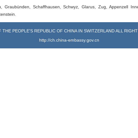
au, Graubünden, Schaffhausen, Schwyz, Glarus, Zug, Appenzell Inn
enstein.
 THE PEOPLE'S REPUBLIC OF CHINA IN SWITZERLAND ALL RIGH
http://ch.china-embassy.gov.cn