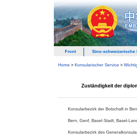
Front
Sino-schweizerische
Home
>
Konsularischer Service
>
Wichti
Zuständigkeit der diplo
Konsularbezirk der Botschaft in Ber
Bern, Genf, Basel-Stadt, Basel-Land
Konsularbezirk des Generalkonsulat