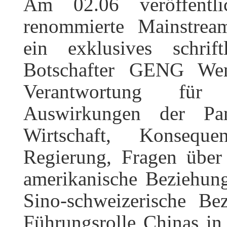
Am 02.06 veröffentl
renommierte Mainstrea
ein exklusives schrif
Botschafter GENG We
Verantwortung für
Auswirkungen der Pan
Wirtschaft, Konsequ
Regierung, Fragen übe
amerikanische Beziehun
Sino-schweizerische B
Führungsrolle Chinas in