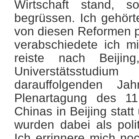
Wirtschaft stand, s
begrüssen. Ich gehört
von diesen Reformen pr
verabschiedete ich m
reiste nach Beiji
Universtätsstud
darauffolgenden Ja
Plenartagung des 11
Chinas in Beijing stat
wurden dabei als poli
Ich errinnere mich n