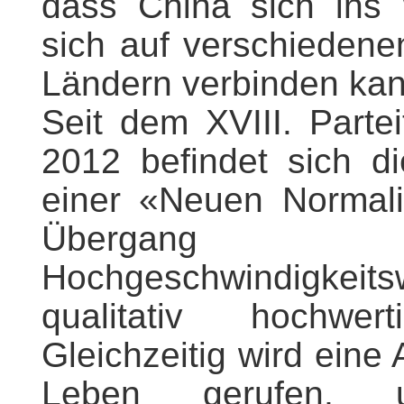
dass China sich ins 
sich auf verschieden
Ländern verbinden ka
Seit dem XVIII. Part
2012 befindet sich di
einer «Neuen Normalit
Übergang v
Hochgeschwindigk
qualitativ hochwert
Gleichzeitig wird eine
Leben gerufen,