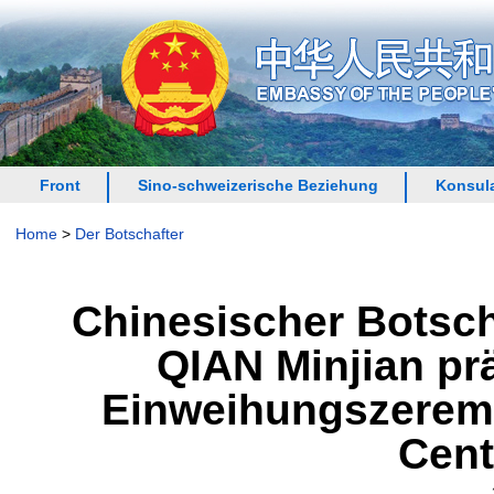
Front
Sino-schweizerische Beziehung
Konsula
Home
>
Der Botschafter
Chinesischer Botsch
QIAN Minjian prä
Einweihungszeremo
Cent