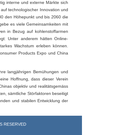
tig interne und externe Märkte sich
 auf technologischer Innovation und
030 den Höhepunkt und bis 2060 die
i gebe es viele Gemeinsamkeiten mit
ven in Bezug auf kohlenstoffarmen
egt: Unter anderem hätten Online-
n starkes Wachstum erleben können.
 Consumer Products Expo und China
hre langjährigen Bemühungen und
seine Hoffnung, dass dieser Verein
hinas objektiv und realitätsgemäss
, sämtliche Störfaktoren beseitigt
unden und stabilen Entwicklung der
TS RESERVED