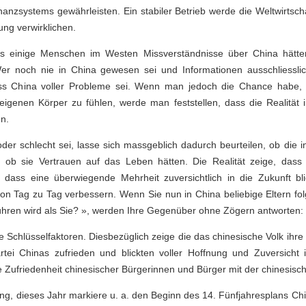
inanzsystems gewährleisten. Ein stabiler Betrieb werde die Weltwirtsch
ung verwirklichen.
s einige Menschen im Westen Missverständnisse über China hätten
r noch nie in China gewesen sei und Informationen ausschliessli
ss China voller Probleme sei. Wenn man jedoch die Chance habe,
enen Körper zu fühlen, werde man feststellen, dass die Realität i
n.
er schlecht sei, lasse sich massgeblich dadurch beurteilen, ob di
d ob sie Vertrauen auf das Leben hätten. Die Realität zeige, dass
dass eine überwiegende Mehrheit zuversichtlich in die Zukunft bli
on Tag zu Tag verbessern. Wenn Sie nun in China beliebige Eltern fo
ühren wird als Sie? », werden Ihre Gegenüber ohne Zögern antworten: «
e Schlüsselfaktoren. Diesbezüglich zeige die das chinesische Volk ihre 
ei Chinas zufrieden und blickten voller Hoffnung und Zuversicht 
ie Zufriedenheit chinesischer Bürgerinnen und Bürger mit der chinesisc
g, dieses Jahr markiere u. a. den Beginn des 14. Fünfjahresplans Ch