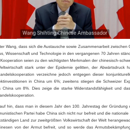
fter Wang, dass sich die Austausche sowie Zusammenarbeit zwischen 
smus, Wissenschaft und Technologie in den vergangenen 70 Jahren ständig
n-Kooperation seien zu den wichtigsten Merkmalen der chinesisch-sch
twirtschaft stark unter der Epidemie gelitten, der Abwärtsdruck
Handelskooperation verzeichne jedoch entgegen dieser konjunktur
ektinvestitionen in China um 6%; zweitens stiegen die Schweizer E
s China um 8%. Dies zeige die starke Widerstandsfähigkeit und das
Handelskooperation.
rauf hin, dass man in diesem Jahr den 100. Jahrestag der Gründung 
unistischen Partei habe China sich nicht nur befreit und die nationale
ständigen Land zur zweitgrößten Volkswirtschaft der Welt herangewach
inesen von der Armut befreit, und so werde das Armutsbekämpfung