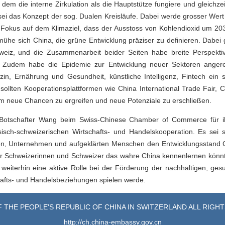
dem die interne Zirkulation als die Hauptstütze fungiere und gleichzei
 sei das Konzept der sog. Dualen Kreisläufe. Dabei werde grosser Wert
em Fokus auf dem Klimaziel, dass der Ausstoss von Kohlendioxid um 2
bemühe sich China, die grüne Entwicklung präziser zu definieren. Dabe
hweiz, und die Zusammenarbeit beider Seiten habe breite Perspekti
t. Zudem habe die Epidemie zur Entwicklung neuer Sektoren anger
zin, Ernährung und Gesundheit, künstliche Intelligenz, Fintech ei
ollten Kooperationsplattformen wie China International Trade Fair,
um neue Chancen zu ergreifen und neue Potenziale zu erschließen.
 Botschafter Wang beim Swiss-Chinese Chamber of Commerce für i
isch-schweizerischen Wirtschafts- und Handelskooperation. Es sei 
en, Unternehmen und aufgeklärten Menschen den Entwicklungsstand C
r Schweizerinnen und Schweizer das wahre China kennenlernen könnten
iterhin eine aktive Rolle bei der Förderung der nachhaltigen, ges
hafts- und Handelsbeziehungen spielen werde.
 THE PEOPLE'S REPUBLIC OF CHINA IN SWITZERLAND ALL RIGH
http://ch.china-embassy.gov.cn