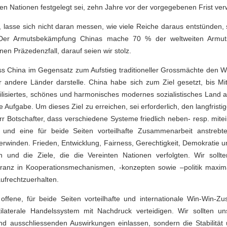
en Nationen festgelegt sei, zehn Jahre vor der vorgegebenen Frist verwi
e, lasse sich nicht daran messen, wie viele Reiche daraus entstünden
Der Armutsbekämpfung Chinas mache 70 % der weltweiten Armuts
en Präzedenzfall, darauf seien wir stolz.
s China im Gegensatz zum Aufstieg traditioneller Grossmächte den We
 andere Länder darstelle. China habe sich zum Ziel gesetzt, bis Mi
lisiertes, schönes und harmonisches modernes sozialistisches Land a
e Aufgabe. Um dieses Ziel zu erreichen, sei erforderlich, den langfristi
err Botschafter, dass verschiedene Systeme friedlich neben- resp. mite
 und eine für beide Seiten vorteilhafte Zusammenarbeit anstrebten
winden. Frieden, Entwicklung, Fairness, Gerechtigkeit, Demokratie un
 und die Ziele, die die Vereinten Nationen verfolgten. Wir sollten
leranz in Kooperationsmechanismen, -konzepten sowie –politik max
aufrechtzuerhalten.
e, offene, für beide Seiten vorteilhafte und internationale Win-Win-
tilaterale Handelssystem mit Nachdruck verteidigen. Wir sollten 
nd ausschliessenden Auswirkungen einlassen, sondern die Stabilität 