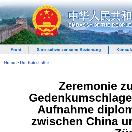
Front
Sino-schweizerische Beziehung
Konsula
Home
>
Der Botschafter
Zeremonie zu
Gedenkumschlages
Aufnahme diplom
zwischen China un