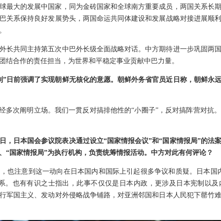
球最大的发展中国家，同为金砖国家和全球南方重要成员，两国关系长
巴关系保持良好发展势头，两国命运共同体建设和发展战略对接进展顺
。
外长共同主持第五次中巴外长级全面战略对话。中方期待进一步巩固两
团结合作的责任担当，为世界和平稳定事业贡献中巴力量。
制”日前强调了实现朝鲜无核化的意愿。朝鲜外务省官员近日称，朝鲜永远
已经多次阐明立场。我们一贯反对搞排他性的“小圈子”，反对搞阵营对抗
日，日本国会参议院表决通过设立“国家情报会议”和“国家情报局”的法
心、“国家情报局”为执行机构，负责统筹情报活动。中方对此有何评论？
，也注意到这一动向在日本国内和国际上引起很多争议和质疑。日本国
体系。也有有识之士指出，此事不仅仅是日本内政，更涉及日本宪制以及
行军国主义、发动对外侵略战争铺路，对亚洲邻国和日本人民犯下罄竹