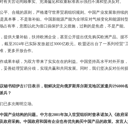
对有关言论罔顾事实、充满偏见和双重标准表示强烈不满和坚决反对。
公平、合规的原则，严格遵守世界贸易组织规则。中国产业发展靠持续
是真本事，不是靠补贴。中国新能源产能为全球应对气候变化和能源转型
场占有率，意图以此为借口搞保护主义措施，过剩的是焦虑，不是产能。
，提供大量补贴，扶持欧洲企业，甚至公开提出优先购买欧洲产品。据不完全
贴，截至2024年已实际发放超过3000亿欧元。欧盟还出台了一系列经贸
准，更多开放合作。
合作成果丰硕，为双方带来了实实在在的利益。中国坚持高水平对外开放
，妥善处理贸易分歧，实现共赢和共同发展。同时，我们坚决反对任何
议秘书绍伊古17日表示，朝鲜决定向俄罗斯库尔斯克地区派遣共计6000
派兵？
们已多次阐明立场。
中国产业结构的问题。中方在2001年加入世贸组织时曾承诺加入《政府
涉及政府采购。中国政府和国有企业也有优先购买中国产品的政策。发言