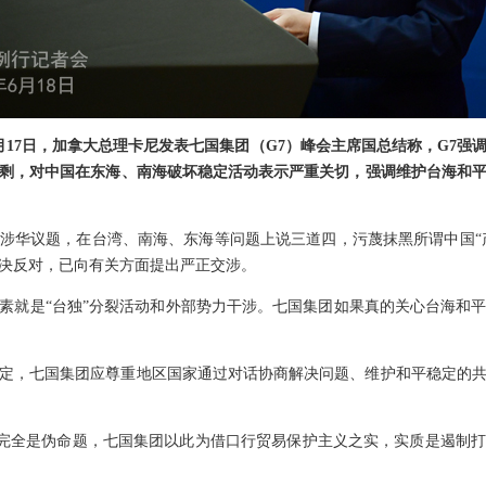
月17日，加拿大总理卡尼发表七国集团（G7）峰会主席国总结称，G7强
剩，对中国在东海、南海破坏稳定活动表示严重关切，强调维护台海和
涉华议题，在台湾、南海、东海等问题上说三道四，污蔑抹黑所谓中国“产
决反对，已向有关方面提出严正交涉。
素就是“台独”分裂活动和外部势力干涉。七国集团如果真的关心台海和
定，七国集团应尊重地区国家通过对话协商解决问题、维护和平稳定的
剩”完全是伪命题，七国集团以此为借口行贸易保护主义之实，实质是遏制