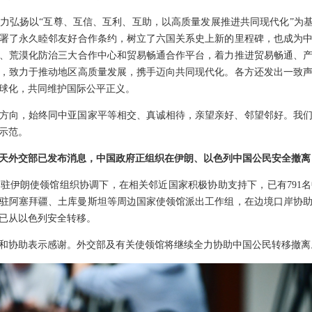
力弘扬以“互尊、互信、互利、互助，以高质量发展推进共同现代化”为基
署了永久睦邻友好合作条约，树立了六国关系史上新的里程碑，也成为
、荒漠化防治三大合作中心和贸易畅通合作平台，着力推进贸易畅通、
，致力于推动地区高质量发展，携手迈向共同现代化。各方还发出一致
球化，共同维护国际公平正义。
方向，始终同中亚国家平等相交、真诚相待，亲望亲好、邻望邻好。我
示范。
天外交部已发布消息，中国政府正组织在伊朗、以色列中国公民安全撤离
驻伊朗使领馆组织协调下，在相关邻近国家积极协助支持下，已有791
中国驻阿塞拜疆、土库曼斯坦等周边国家使领馆派出工作组，在边境口岸协
已从以色列安全转移。
和协助表示感谢。外交部及有关使领馆将继续全力协助中国公民转移撤离