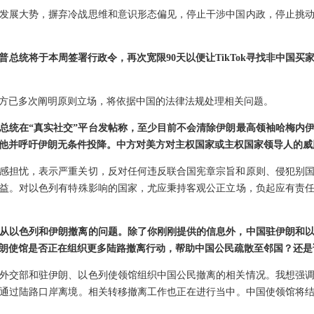
发展大势，摒弃冷战思维和意识形态偏见，停止干涉中国内政，停止挑
普总统将于本周签署行政令，再次宽限90天以便让TikTok寻找非中国
，中方已多次阐明原则立场，将依据中国的法律法规处理相关问题。
总统在“真实社交”平台发帖称，至少目前不会清除伊朗最高领袖哈梅内
他并呼吁伊朗无条件投降。中方对美方对主权国家或主权国家领导人的威
感担忧，表示严重关切，反对任何违反联合国宪章宗旨和原则、侵犯别
益。对以色列有特殊影响的国家，尤应秉持客观公正立场，负起应有责
从以色列和伊朗撤离的问题。除了你刚刚提供的信息外，中国驻伊朗和
朗使馆是否正在组织更多陆路撤离行动，帮助中国公民疏散至邻国？还是
外交部和驻伊朗、以色列使领馆组织中国公民撤离的相关情况。我想强
通过陆路口岸离境。相关转移撤离工作也正在进行当中。中国使领馆将