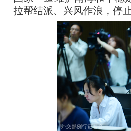
拉帮结派、兴风作浪，停