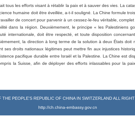
it tous les efforts visant à rétablir la paix et à sauver des vies. La c
cience humaine doit être éveillée, a-t-il souligné. La Chine formule tr
availler de concert pour parvenir à un cessez-le-feu véritable, complet
abilité dans la région. Deuxièmement, le principe « les Palestiniens g
é internationale, doit être respecté, et toute disposition concernant
sièmement, la direction à long terme de la solution à deux États doit r
t ses droits nationaux légitimes peut mettre fin aux injustices histo
istence pacifique durable entre Israël et la Palestine. La Chine est dis
mpris la Suisse, afin de déployer des efforts inlassables pour la pai
 THE PEOPLE'S REPUBLIC OF CHINA IN SWITZERLAND ALL RIGH
http://ch.china-embassy.gov.cn