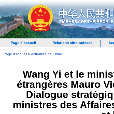
Page d’accueil
Relations sino-suisses
Se
Page d'accueil
>
Actualités de Chine
Wang Yi et le minis
étrangères Mauro Vi
Dialogue stratégiq
ministres des Affaire