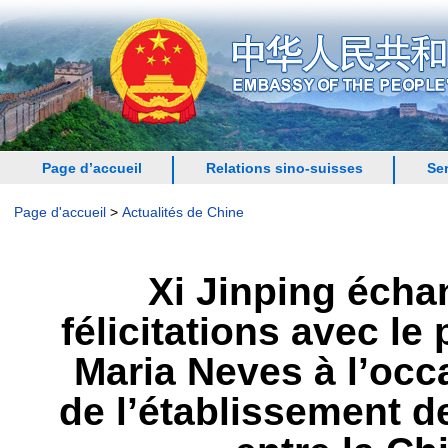
Page d’accueil
Relations sino-suisses
Se
Page d'accueil
>
Actualités de Chine
Xi Jinping éch
félicitations avec l
Maria Neves à l’occ
de l’établissement d