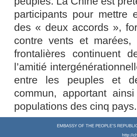
peuples. La Chine est prête
participants pour mettre 
des « deux accords », for
contre vents et marées, 
frontalières continuent d
l’amitié intergénérationnel
entre les peuples et d
commun, apportant ainsi
populations des cinq pays.
EMBASSY OF THE PEOPLE'S REPUBLIC
http://