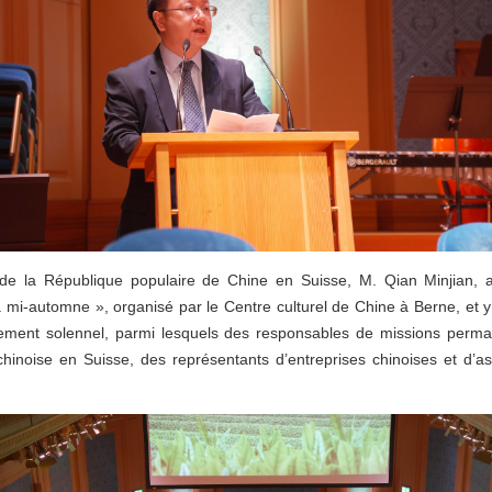
e la République populaire de Chine en Suisse, M. Qian Minjian, 
 mi-automne », organisé par le Centre culturel de Chine à Berne, et y
énement solennel, parmi lesquels des responsables de missions per
inoise en Suisse, des représentants d’entreprises chinoises et d’ass