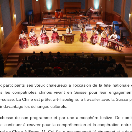
articipants ses vœux chaleureux à l’occasion de la fête nationale e
s les compatriotes chinois vivant en Suisse pour leur engagement
-suisse. La Chine est prête, a-t-il souligné, à travailler avec la Suisse 
dir davantage les échanges culturels.
la richesse de son programme et par une atmosphère festive. De n
de continuer à œuvrer pour la compréhension et la coopération entre l
lturel de Chine à Berne, M. Cui Ke, a accompagné l’événement et a ég