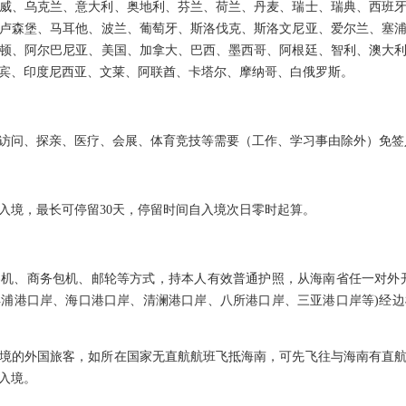
、乌克兰、意大利、奥地利、芬兰、荷兰、丹麦、瑞士、瑞典、西班牙
卢森堡、马耳他、波兰、葡萄牙、斯洛伐克、斯洛文尼亚、爱尔兰、塞
顿、阿尔巴尼亚、美国、加拿大、巴西、墨西哥、阿根廷、智利、澳大
宾、印度尼西亚、文莱、阿联酋、卡塔尔、摩纳哥、白俄罗斯。
访问、探亲、医疗、会展、体育竞技等需要（工作、学习事由除外）免签
境，最长可停留30天，停留时间自入境次日零时起算。
机、商务包机、邮轮等方式，持本人有效普通护照，从海南省任一对外开
浦港口岸、海口港口岸、清澜港口岸、八所港口岸、三亚港口岸等)经
的外国旅客，如所在国家无直航航班飞抵海南，可先飞往与海南有直航
入境。