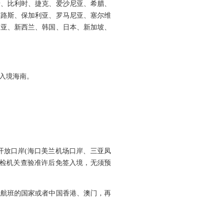
、比利时、捷克、爱沙尼亚、希腊、
浦路斯、保加利亚、罗马尼亚、塞尔维
利亚、新西兰、韩国、日本、新加坡、
入境海南。
放口岸(海口美兰机场口岸、三亚凤
边检机关查验准许后免签入境，无须预
航班的国家或者中国香港、澳门，再