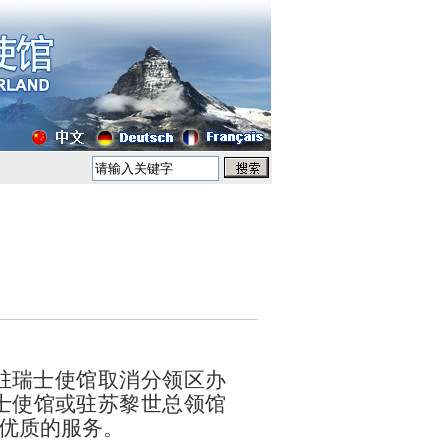
驻
瑞士使馆
取消分领区办
士使馆或驻苏黎世总领馆
优质的服务。