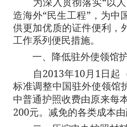
“
为深入贯彻落实
以人
“
”
造海外
民生工程
，为中
供更加优质的证件便利，
工作系列便民措施。
一、降低驻外使领馆护
2013
10
1
自
年
月
日起
标准调整中国驻外使领馆
中普通护照收费由原来每
200
元。减免的各类成本由