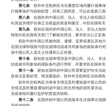
第七条
驻外外交机构应当在履责区域内履行领事保
行领事保护与协助职责；经第三国同意，可以在该第三国
第八条
在国外的中国公民、法人、非法人组织因正
向其提供维护自身正当权益的渠道和建议，向驻在国有关
第九条
获知在国外的中国公民、法人、非法人组织
情形向驻在国有关部门了解核实情况，要求依法公正妥善
前款中的中国公民被拘留、逮捕、监禁或者以其他方
在国法律和我国与驻在国缔结或者共同参加的国际条约对
该中国公民人道主义待遇和公正待遇。
第十条
获知驻在国审理涉及中国公民、法人、非法
结或者共同参加的国际条约进行旁听，并要求驻在国有关
第十一条
获知在国外的中国公民需要监护但生活处
促依法妥善处理。情况紧急的，驻外外交机构应当协调有
驻外外交机构应当将有关情况及时通知该中国公民的
关情况及时逐级通知到该中国公民住所地的居民委员会、
员或者组织履行监护职责提供协助。
第十二条
在国外的中国公民因基本生活保障出现困
等提供协助。