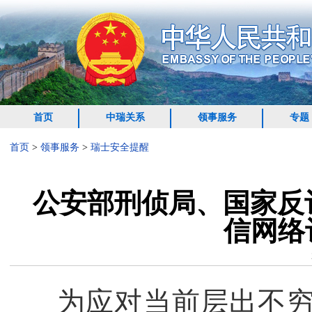
首页
中瑞关系
领事服务
专题
首页
>
领事服务
>
瑞士安全提醒
公安部刑侦局、国家反诈
信网络
为应对当前层出不