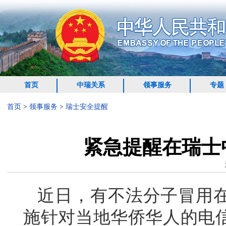
首页
中瑞关系
领事服务
专题
首页
>
领事服务
>
瑞士安全提醒
紧急提醒在瑞士
近日，有不法分子冒用
施针对当地华侨华人的电