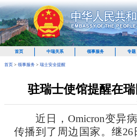
首页
中瑞关系
领事服务
专题
首页
>
领事服务
>
瑞士安全提醒
驻瑞士使馆提醒在瑞同
近日，Omicron变异
传播到了周边国家。继26日