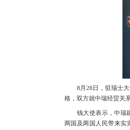
8
月
28
日，驻瑞士大
格，双方就中瑞经贸关
钱大使表示，中瑞
两国及两国人民带来实