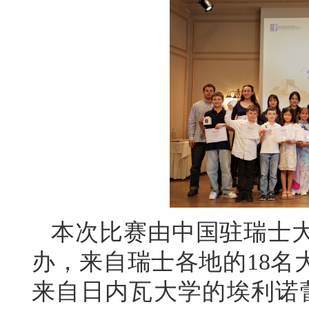
本次比赛由中国驻瑞士
办，来自瑞士各地的18名
来自日内瓦大学的埃利诺蕾·菲丹