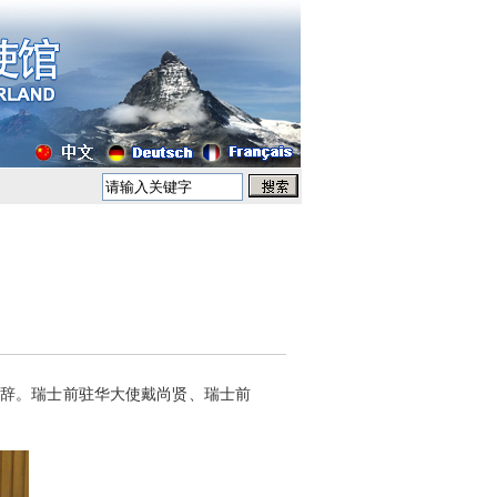
并致辞。瑞士前驻华大使戴尚贤、瑞士前
。